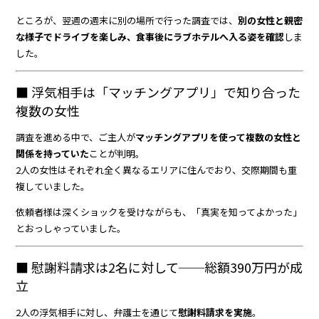
ところが、翌週の週末に別の場所で行った調査では、
別の女性と親密
な様子でドライブを楽しみ、食事後にラブホテルへ入る姿を確認
しま
した。
■ 浮気相手は「マッチングアプリ」で知り合った
複数の女性
調査を進める中で、ご主人が
マッチングアプリを使って複数の女性と
関係を持っていた
ことが判明。
2人の女性はそれぞれ全く異なるエリアに住んでおり、交際期間も重
複していました。
依頼者様は深くショックを受けながらも、「真実を知ってよかった」
とおっしゃっていました。
■ 慰謝料請求は2名に対して──総額390万円が成
立
2人の浮気相手に対し、弁護士を通じて
慰謝料請求を実施
。