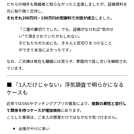
どちらの相手も既婚者と知らなかったと主張しましたが、証拠資料を
元に粘り強く交渉し、
それぞれ200万円・190万円の慰謝料で示談が成立
しました。
「二重の裏切りでした。でも、証拠がなければ“気のせ
い”で済まされていたかもしれない。
子どもたちのためにも、きちんと区切りをつけること
ができて本当によかったです」
なお、ご夫婦は現在も離婚には至らず、家庭内で話し合いを継続され
ています。
■ 「1人だけじゃない」浮気調査で明らかになる
ケースも
近年ではSNSやマッチングアプリの普及により、
複数の異性と並行し
て関係を持つケースが増加傾向
にあります。
こうした事実は、ご本人の感覚だけではなかなか気づけません。
出張がやけに多い