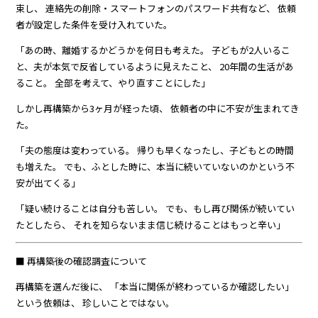
束し、 連絡先の削除・スマートフォンのパスワード共有など、 依頼
者が設定した条件を受け入れていた。
「あの時、離婚するかどうかを何日も考えた。 子どもが2人いるこ
と、夫が本気で反省しているように見えたこと、 20年間の生活があ
ること。 全部を考えて、やり直すことにした」
しかし再構築から3ヶ月が経った頃、 依頼者の中に不安が生まれてき
た。
「夫の態度は変わっている。 帰りも早くなったし、子どもとの時間
も増えた。 でも、ふとした時に、本当に続いていないのかという不
安が出てくる」
「疑い続けることは自分も苦しい。 でも、もし再び関係が続いてい
たとしたら、 それを知らないまま信じ続けることはもっと辛い」
■ 再構築後の確認調査について
再構築を選んだ後に、 「本当に関係が終わっているか確認したい」
という依頼は、 珍しいことではない。