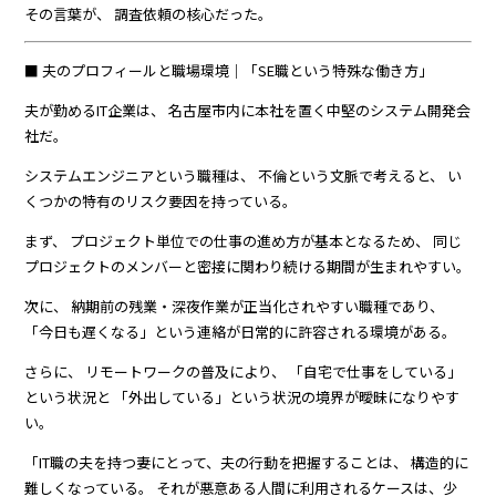
その言葉が、 調査依頼の核心だった。
■ 夫のプロフィールと職場環境｜「SE職という特殊な働き方」
夫が勤めるIT企業は、 名古屋市内に本社を置く中堅のシステム開発会
社だ。
システムエンジニアという職種は、 不倫という文脈で考えると、 い
くつかの特有のリスク要因を持っている。
まず、 プロジェクト単位での仕事の進め方が基本となるため、 同じ
プロジェクトのメンバーと密接に関わり続ける期間が生まれやすい。
次に、 納期前の残業・深夜作業が正当化されやすい職種であり、
「今日も遅くなる」という連絡が日常的に許容される環境がある。
さらに、 リモートワークの普及により、 「自宅で仕事をしている」
という状況と 「外出している」という状況の境界が曖昧になりやす
い。
「IT職の夫を持つ妻にとって、夫の行動を把握することは、 構造的に
難しくなっている。 それが悪意ある人間に利用されるケースは、少