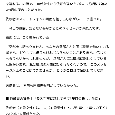
を連ねるこの街で、 30代女性から依頼が届いたのは、 桜が散り始め
た4月の夜のことだった。
依頼者はスマートフォンの画面を差し出しながら、 こう言った。
「今日の昼間、知らない番号からこのメッセージが来たんです」
画面には、こう書かれていた。
「突然申し訳ありません。あなたの旦那さんと同じ職場で働いている
者です。 どうしても伝えなければならないことがあります。 信じて
もらえないかもしれませんが、 旦那さんには職場に親しくしている
女性がいます。 私は職場の人間に知られたくないので、 このメッセ
ージ以上のことはできませんが、 どうかご自身で確認してくださ
い」
送信者は、 名前も連絡先も明かしていなかった。
■ 依頼者の背景｜「長久手市に越してきて3年目の新しい生活」
依頼者（35歳女性）は、 夫（37歳男性）と小学1年生・年少の子ども
2人との4人家族だった。