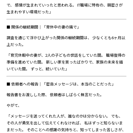
で、 感情が生まれていったと思われる。 IT職場に特有の、親密さが
生まれやすい環境だった」
■ 関係の継続期間｜「育休中の妻の隣で」
調査を通じて浮かび上がった関係の継続期間は、 少なくとも6ヶ月以
上だった。
「育児休暇中の妻が、2人の子どもの世話をしていた間。 職場復帰の
準備を進めていた間。 新しい家を買ったばかりで、家族の未来を描
いていた間。 ずっと、続いていた」
■ 依頼者への報告｜「密告メッセージは、本当のことだった」
報告書をお渡しした際、 依頼者はしばらく無言だった。
やがて、
「メッセージを送ってくれた人が、誰なのかは分からない。 でも、
その人が勇気を出して伝えてくれなければ、 私はずっと知らないま
まだった。 そのことへの感謝の気持ちと、知ってしまった苦しさが、