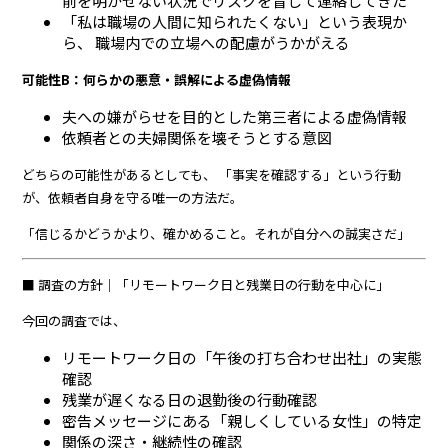
前を明かせない状況でリスクを冒して連絡してきた
「私は職場の人間に知られたくない」という表現か
ら、 職場内での立場への配慮がうかがえる
可能性B：何らかの悪意・誤解による虚偽情報
夫への嫌がらせを目的とした第三者による虚偽情報
依頼者との夫婦関係を壊そうとする意図
どちらの可能性があるとしても、 「事実を確認する」という行動
が、依頼者自身を守る唯一の方法だ。
「信じるかどうかより、確かめること。それが自分への誠実さだ」
■ 調査の方針｜「リモートワーク日と残業日の行動を中心に」
今回の調査では、
リモートワーク日の「午後の打ち合わせ出社」の実態
確認
残業が遅くなる日の退勤後の行動確認
密告メッセージにある「親しくしている女性」の特定
関係の深さ・継続性の確認