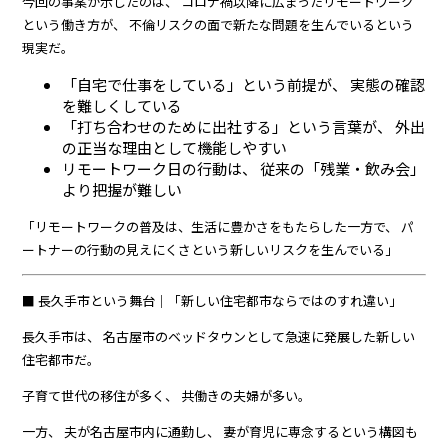
今回の事案が示したのは、 コロナ禍以降に広まったリモートワーク
という働き方が、 不倫リスクの面で新たな問題を生んでいるという
現実だ。
「自宅で仕事をしている」という前提が、 実態の確認
を難しくしている
「打ち合わせのために出社する」という言葉が、 外出
の正当な理由として機能しやすい
リモートワーク日の行動は、 従来の「残業・飲み会」
より把握が難しい
「リモートワークの普及は、生活に豊かさをもたらした一方で、 パ
ートナーの行動の見えにくさという新しいリスクを生んでいる」
■ 長久手市という舞台｜「新しい住宅都市ならではのすれ違い」
長久手市は、 名古屋市のベッドタウンとして急速に発展した新しい
住宅都市だ。
子育て世代の移住が多く、 共働きの夫婦が多い。
一方、 夫が名古屋市内に通勤し、 妻が育児に専念するという構図も